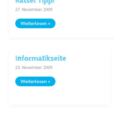
Rätsel Tipp!
27. November 2009
Rätsel
Weiterlesen »
Tipp!
Informatikseite
23. November 2009
Informatikseite
Weiterlesen »