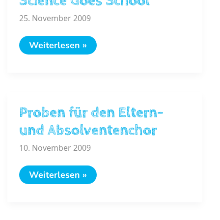
Science Goes School
25. November 2009
Science
Weiterlesen »
Goes
School
Proben für den Eltern-
und Absolventenchor
10. November 2009
Proben
Weiterlesen »
für
den
Eltern-
und
Absolventenchor