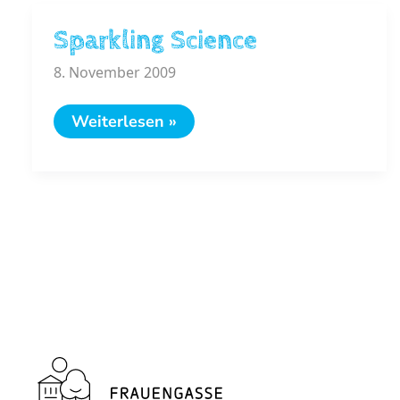
Sparkling Science
8. November 2009
Sparkling
Weiterlesen »
Science