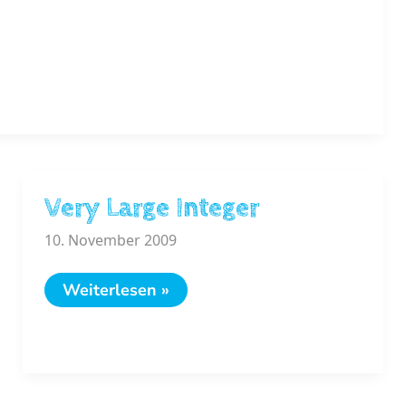
Very Large Integer
10. November 2009
Very
Weiterlesen »
Large
Integer