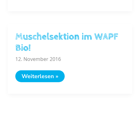
pro
Gymnasium
am
Hauptplatz
in
Baden
Muschelsektion im WAPF
Bio!
12. November 2016
Muschelsektion
Weiterlesen »
im
WAPF
Bio!