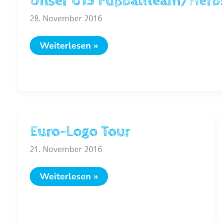
Unser U15 Fußballteam/Herb
28. November 2016
Unser
Weiterlesen »
U15
Fußballteam/Herbstmeisterschaft
Euro-Logo Tour
21. November 2016
Euro-
Weiterlesen »
Logo
Tour