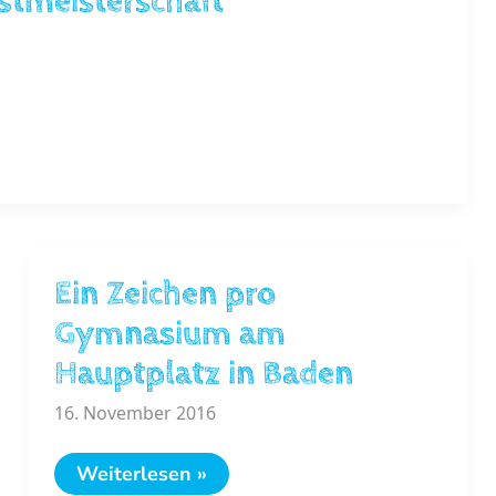
stmeisterschaft
Ein Zeichen pro
Gymnasium am
Hauptplatz in Baden
16. November 2016
Ein
Weiterlesen »
Zeichen