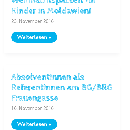
Weihnachtspackerl für
Kinder in Moldawien!
23. November 2016
Weihnachtspackerl
Weiterlesen »
für
Kinder
in
Moldawien!
AbsolventInnen als
ReferentInnen am BG/BRG
Frauengasse
16. November 2016
AbsolventInnen
Weiterlesen »
als