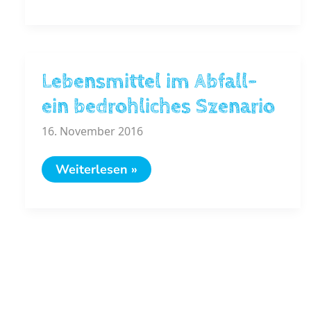
Lebensmittel im Abfall-
ein bedrohliches Szenario
16. November 2016
Lebensmittel
Weiterlesen »
im
Abfall-
ein
bedrohliches
Szenario