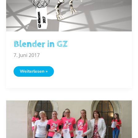
Blender in GZ
7. Juni 2017
Blender
Weiterlesen »
in
GZ