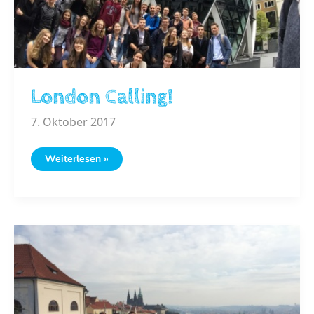
London Calling!
7. Oktober 2017
London
Weiterlesen »
Calling!