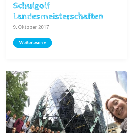
Schulgolf
Landesmeisterschaften
9. Oktober 2017
Schulgolf
Weiterlesen »
Landesmeisterschaften