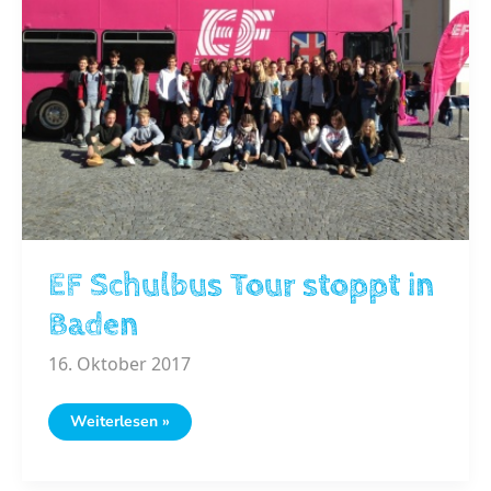
EF Schulbus Tour stoppt in
Baden
16. Oktober 2017
EF
Weiterlesen »
Schulbus
Tour
stoppt
in