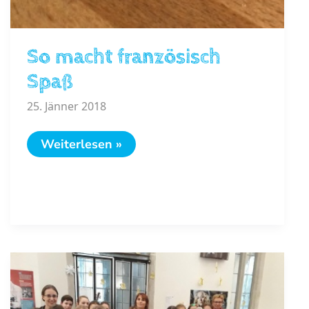
So macht französisch
Spaß
25. Jänner 2018
So
Weiterlesen »
macht
französisch
Spaß