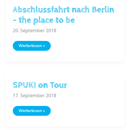
Abschlussfahrt nach Berlin
– the place to be
20. September 2018
Abschlussfahrt
Weiterlesen »
nach
Berlin
–
the
place
to
be
SPUKI on Tour
17. September 2018
SPUKI
Weiterlesen »
on
Tour