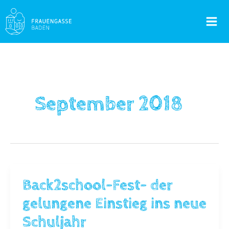
Skip
to
Mai
content
Men
September 2018
Back2school-Fest- der
gelungene Einstieg ins neue
Schuljahr