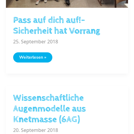
Pass auf dich auf!-
Sicherheit hat Vorrang
25. September 2018
Pass
Weiterlesen »
auf
dich
auf!-
Sicherheit
hat
Vorrang
Wissenschaftliche
Augenmodelle aus
Knetmasse (6AG)
20. September 2018