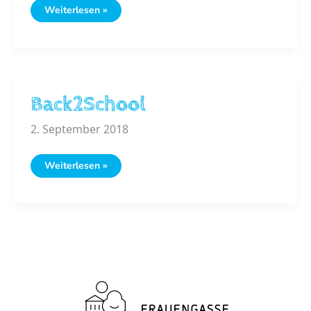
Turmstadt
Weiterlesen »
Back2School
2. September 2018
Back2School
Weiterlesen »