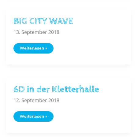
BIG CITY WAVE
13. September 2018
BIG
Weiterlesen »
CITY
WAVE
6D in der Kletterhalle
12. September 2018
6D
Weiterlesen »
in
der
Kletterhalle