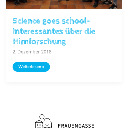
Science goes school-
Interessantes über die
Hirnforschung
2. Dezember 2018
Science
Weiterlesen »
goes
school-
Interessantes
über
die
Hirnforschung