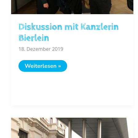
Diskussion mit Kanzlerin
Bierlein
18. Dezember 2019
Diskussion
Weiterlesen »
mit
Kanzlerin
Bierlein