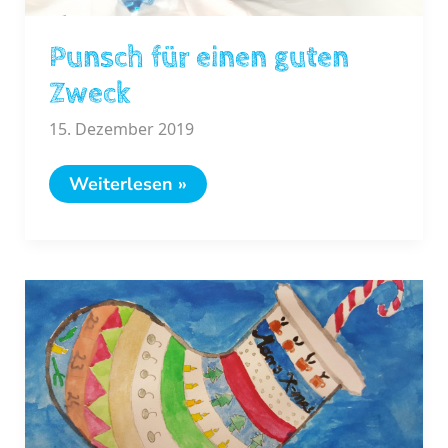
Punsch für einen guten
Zweck
15. Dezember 2019
Punsch
Weiterlesen »
für
einen
guten
Zweck