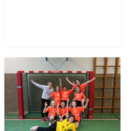
bei
der
Handball
EURO
Challenge