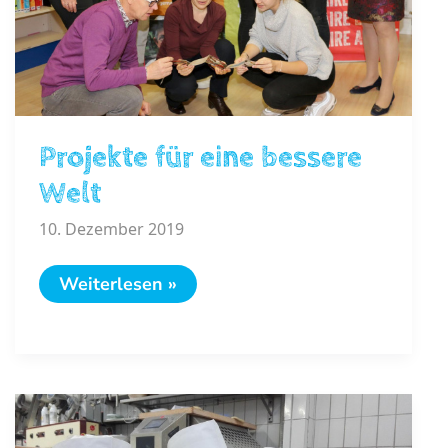
Projekte für eine bessere
Welt
10. Dezember 2019
Projekte
Weiterlesen »
für
eine
bessere
Welt