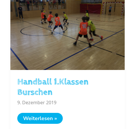
Handball 1.Klassen
Burschen
9. Dezember 2019
Handball
Weiterlesen »
1.Klassen
Burschen