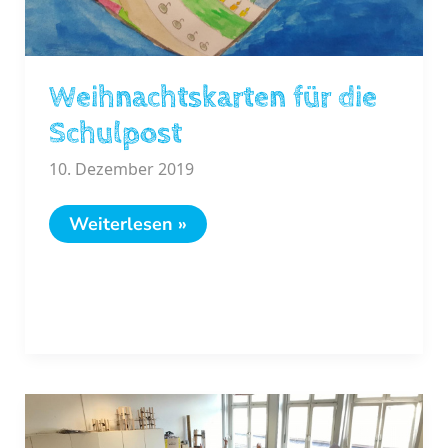
Weihnachtskarten für die
Schulpost
10. Dezember 2019
Weihnachtskarten
Weiterlesen »
für
die
Schulpost