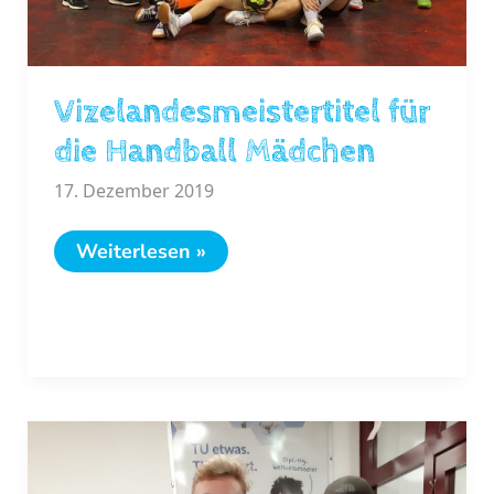
Vizelandesmeistertitel für
die Handball Mädchen
17. Dezember 2019
Vizelandesmeistertitel
Weiterlesen »
für
die
Handball
Mädchen