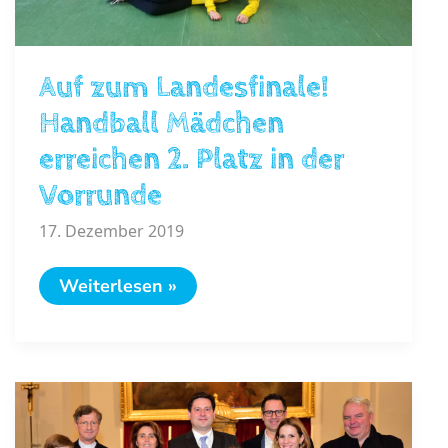
Auf zum Landesfinale!
Handball Mädchen
erreichen 2. Platz in der
Vorrunde
17. Dezember 2019
Auf
Weiterlesen »
zum
Landesfinale!
Handball
Mädchen
erreichen
2.
Platz
in
der