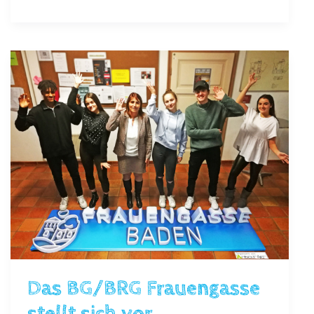
der
7AB
im
Akademietheater
Das BG/BRG Frauengasse
stellt sich vor