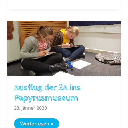
Ausflug der 2A ins
Papyrusmuseum
23. Jänner 2020
Ausflug
Weiterlesen »