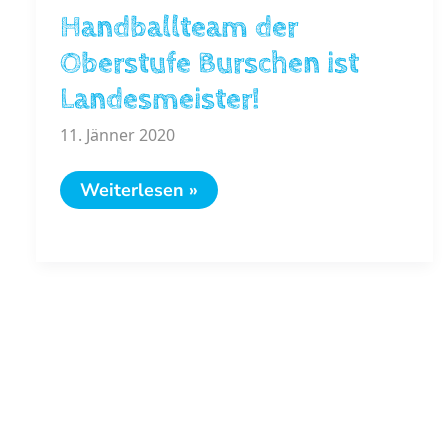
Handballteam der
Oberstufe Burschen ist
Landesmeister!
11. Jänner 2020
Handballteam
Weiterlesen »
der
Oberstufe
Burschen
ist
Landesmeister!