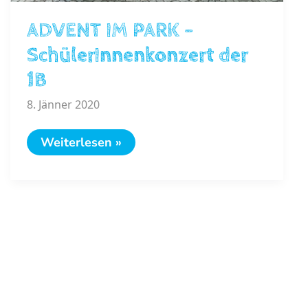
ADVENT IM PARK –
SchülerInnenkonzert der
1B
8. Jänner 2020
ADVENT
Weiterlesen »
IM
PARK
–
SchülerInnenkonzert
der
1B