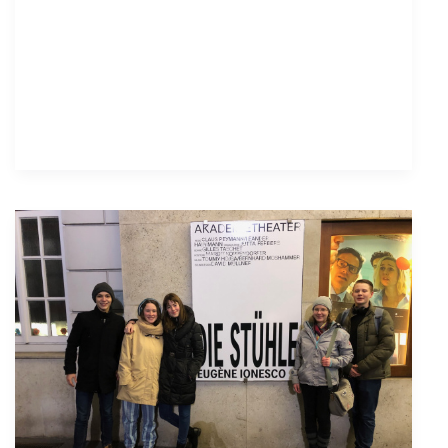
ist
ERSTE
HILFE-
FIT!