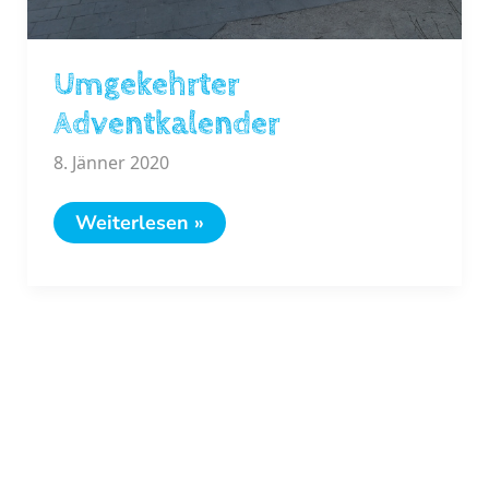
Umgekehrter
Adventkalender
8. Jänner 2020
Umgekehrter
Weiterlesen »
Adventkalender