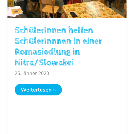
SchülerInnen helfen
SchülerInnnen in einer
Romasiedlung in
Nitra/Slowakei
25. Jänner 2020
SchülerInnen
Weiterlesen »
helfen
SchülerInnnen
in
einer
Romasiedlung
in
Nitra/Slowakei