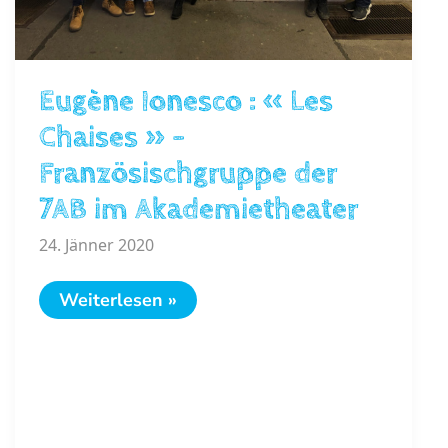
Eugène Ionesco : « Les
Chaises » –
Französischgruppe der
7AB im Akademietheater
24. Jänner 2020
Eugène
Weiterlesen »
Ionesco
:
«
Les
Chaises
»
–
Französischgruppe