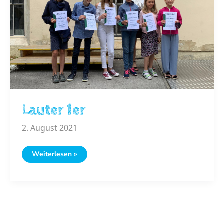
Lauter 1er
2. August 2021
Lauter
Weiterlesen »
1er