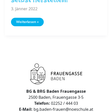
3. Jänner 2022
Nachhaltige
Weiterlesen »
Weihnachtsverpackung
selbst
herstellen!
BG & BRG Baden Frauengasse
2500 Baden, Frauengasse 3-5
Telefon:
02252 / 444 03
E-Mail:
bg.baden-frauen@noeschule.at