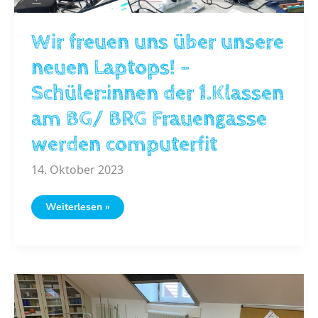
Wir freuen uns über unsere
neuen Laptops! –
Schüler:innen der 1.Klassen
am BG/ BRG Frauengasse
werden computerfit
14. Oktober 2023
Wir
Weiterlesen »
freuen
uns
über
unsere
neuen
Laptops!
–
Schüler:innen
der
1.Klassen
am