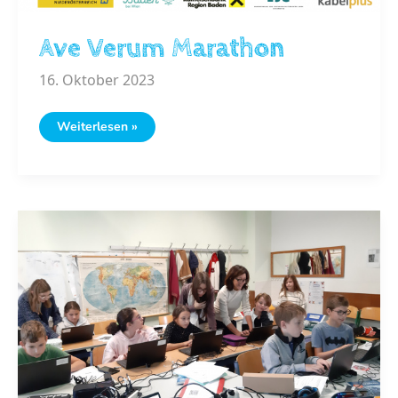
Ave Verum Marathon
16. Oktober 2023
Ave
Weiterlesen »
Verum
Marathon