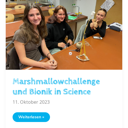
BG/
BRG
Frauengasse
werden
computerfit
Marshmallowchallenge
und Bionik in Science
11. Oktober 2023
Marshmallowchallenge
Weiterlesen »
und
Bionik