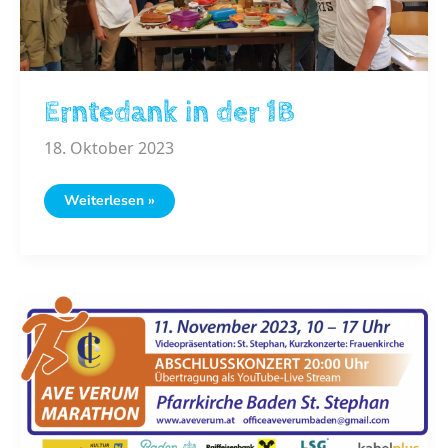
Erntedank in der 1B
18. Oktober 2023
Erntedank
Weiterlesen »
in
der
1B