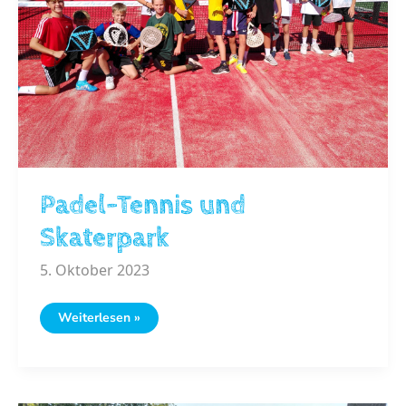
Padel-Tennis und
Skaterpark
5. Oktober 2023
Padel-
Weiterlesen »
Tennis
und
Skaterpark