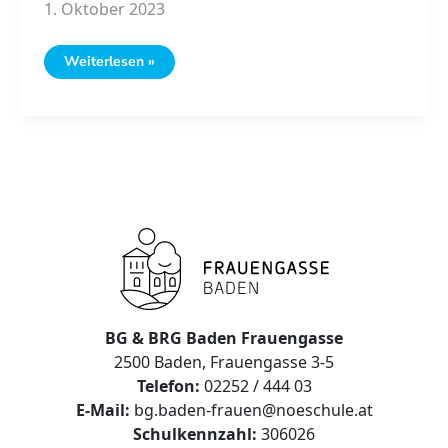
1. Oktober 2023
Ein
Weiterlesen »
sensationeller
Preis
für
Schüler:innen
des
BG/
BRG
Baden
Frauengasse
BG & BRG Baden Frauengasse
2500 Baden, Frauengasse 3-5
Telefon:
02252 / 444 03
E-Mail:
bg.baden-frauen@noeschule.at
Schulkennzahl:
306026