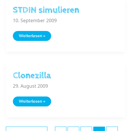
STDIN simulieren
10. September 2009
STDIN
Weiterlesen »
simulieren
Clonezilla
29. August 2009
Clonezilla
Weiterlesen »
Post