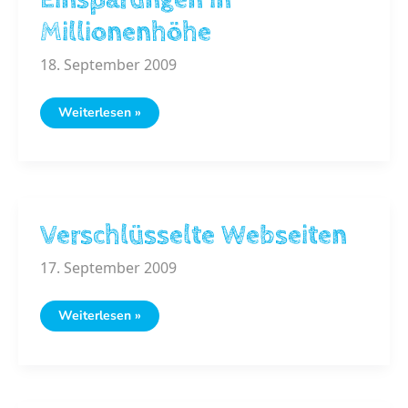
Millionenhöhe
18. September 2009
Freie
Weiterlesen »
Software
–
Einsparungen
in
Millionenhöhe
Verschlüsselte Webseiten
17. September 2009
Verschlüsselte
Weiterlesen »
Webseiten