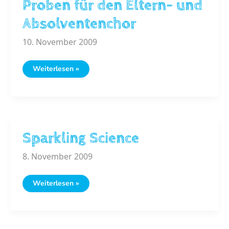
Proben für den Eltern- und
Absolventenchor
10. November 2009
Proben
Weiterlesen »
für
den
Eltern-
und
Absolventenchor
Sparkling Science
8. November 2009
Sparkling
Weiterlesen »
Science