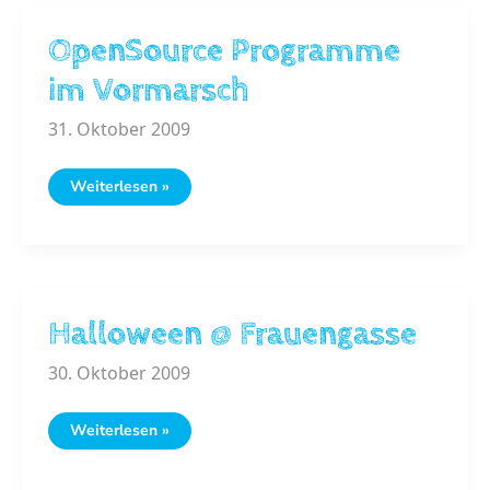
OpenSource Programme
im Vormarsch
31. Oktober 2009
OpenSource
Weiterlesen »
Programme
im
Vormarsch
Halloween @ Frauengasse
30. Oktober 2009
Halloween
Weiterlesen »
@
Frauengasse