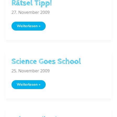
Rätsel Tipp!
27. November 2009
Rätsel
Weiterlesen »
Tipp!
Science Goes School
25. November 2009
Science
Weiterlesen »
Goes
School