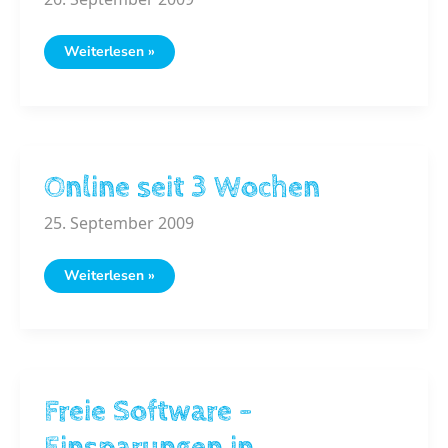
Neue
Weiterlesen »
Grippe
–
INFO
Online seit 3 Wochen
25. September 2009
Online
Weiterlesen »
seit
3
Wochen
Freie Software –
Einsparungen in