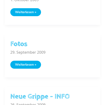
Schülerliga
Weiterlesen »
Fußball
Fotos
29. September 2009
Fotos
Weiterlesen »
Neue Grippe – INFO
26. September 2009