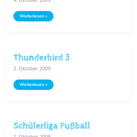
1.000.000
Weiterlesen »
Klima-
Taten
für
unsere
Welt
Thunderbird 3
2. Oktober 2009
Thunderbird
Weiterlesen »
3
Schülerliga Fußball
1. Oktober 2009