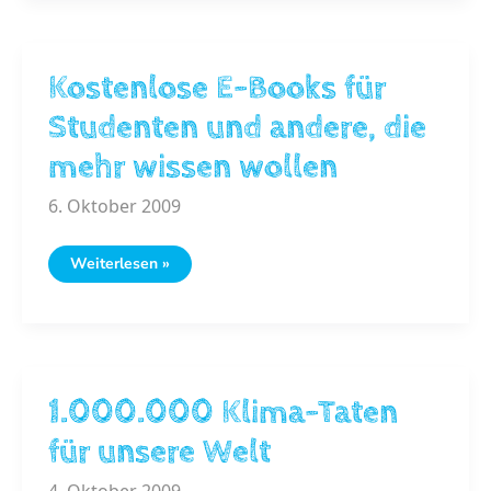
Kostenlose E-Books für
Studenten und andere, die
mehr wissen wollen
6. Oktober 2009
Kostenlose
Weiterlesen »
E-
Books
für
Studenten
und
andere,
die
mehr
wissen
1.000.000 Klima-Taten
wollen
für unsere Welt
4. Oktober 2009