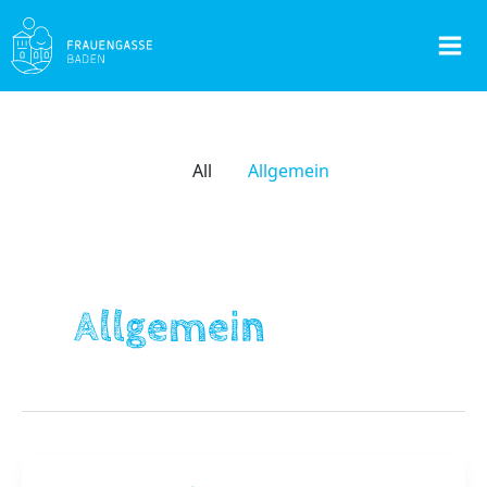
Skip
to
Mai
content
Men
All
Allgemein
Allgemein