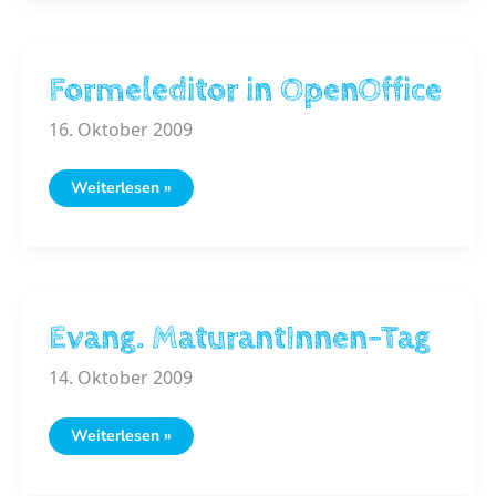
Formeleditor in OpenOffice
16. Oktober 2009
Formeleditor
Weiterlesen »
in
OpenOffice
Evang. MaturantInnen-Tag
14. Oktober 2009
Evang.
Weiterlesen »
MaturantInnen-
Tag