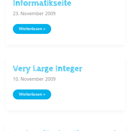
Informatikseite
23. November 2009
Informatikseite
Weiterlesen »
Very Large Integer
10. November 2009
Very
Weiterlesen »
Large
Integer