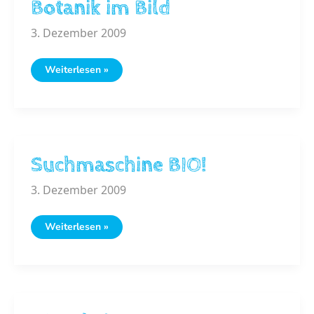
Botanik im Bild
3. Dezember 2009
Botanik
Weiterlesen »
im
Bild
Suchmaschine BIO!
3. Dezember 2009
Suchmaschine
Weiterlesen »
BIO!