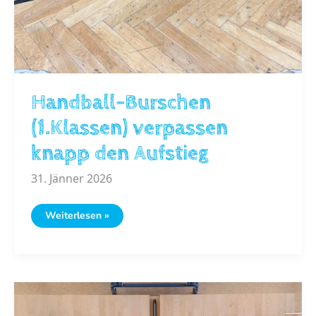
Handball-Burschen
(1.Klassen) verpassen
knapp den Aufstieg
31. Jänner 2026
Handball-
Weiterlesen »
Burschen
(1.Klassen)
verpassen
knapp
den
Aufstieg