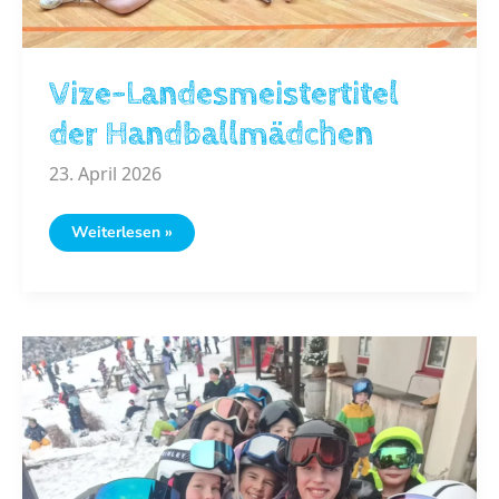
Vize-Landesmeistertitel
der Handballmädchen
23. April 2026
Vize-
Weiterlesen »
Landesmeistertitel
der
Handballmädchen