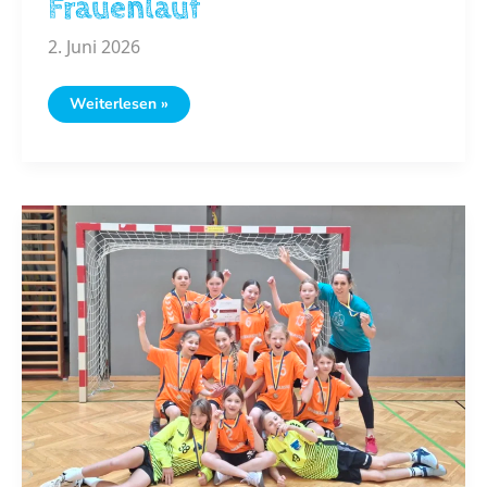
Frauenlauf
2. Juni 2026
Frauengasse
Weiterlesen »
goes
Frauenlauf