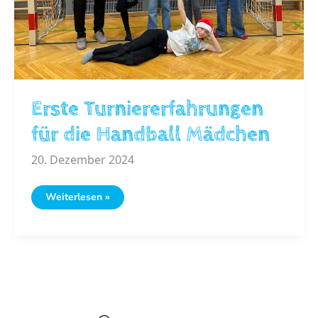
Erste Turniererfahrungen
für die Handball Mädchen
20. Dezember 2024
Erste
Weiterlesen »
Turniererfahrungen
für
die
Handball
Mädchen