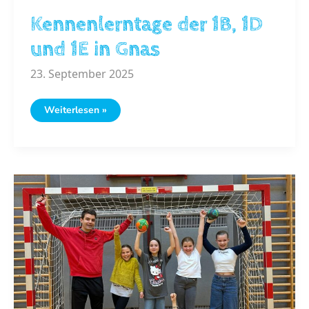
Kennenlerntage der 1B, 1D
und 1E in Gnas
23. September 2025
Kennenlerntage
Weiterlesen »
der
1B,
1D
und
1E
in
Gnas