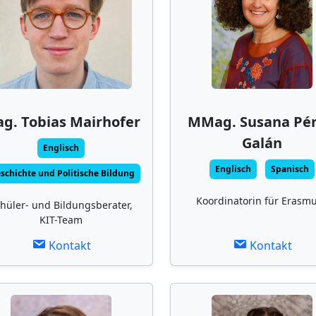
g. Tobias Mairhofer
MMag. Susana Pér
Galán
Englisch
Englisch
Spanisch
schichte und Politische Bildung
Koordinatorin für Erasm
hüler- und Bildungsberater,
KIT-Team
Kontakt
Kontakt