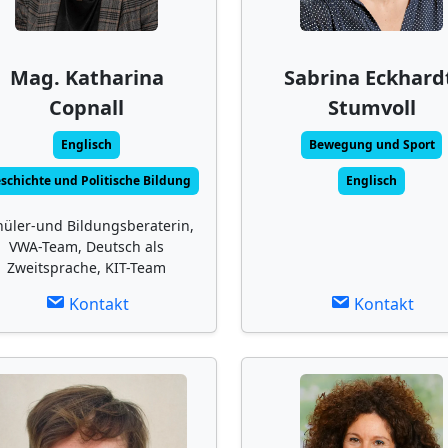
Mag. Katharina
Sabrina Eckhard
Copnall
Stumvoll
Englisch
Bewegung und Sport
schichte und Politische Bildung
Englisch
hüler-und Bildungsberaterin,
VWA-Team, Deutsch als
Zweitsprache, KIT-Team
Kontakt
Kontakt