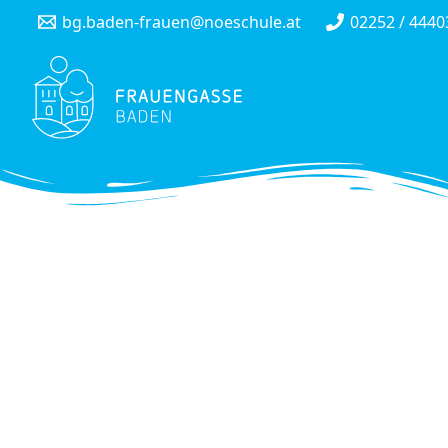
Skip
bg.baden-frauen@noeschule.at
02252 / 4440
to
content