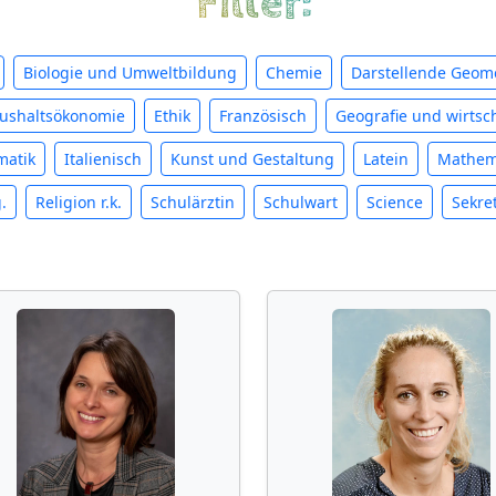
Filter:
Biologie und Umweltbildung
Chemie
Darstellende Geome
ushaltsökonomie
Ethik
Französisch
Geografie und wirtsch
matik
Italienisch
Kunst und Gestaltung
Latein
Mathem
.
Religion r.k.
Schulärztin
Schulwart
Science
Sekre