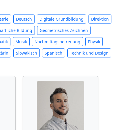
trie
Deutsch
Digitale Grundbildung
Direktion
aftliche Bildung
Geometrisches Zeichnen
atik
Musik
Nachmittagsbetreuung
Physik
tärin
Slowakisch
Spanisch
Technik und Design