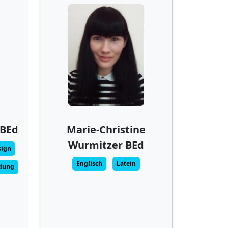
 BEd
Marie-Christine
Wurmitzer BEd
sign
Englisch
Latein
ldung