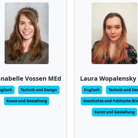
nabelle Vossen MEd
Laura Wopalensky
nglisch
Technik und Design
Englisch
Technik und De
Kunst und Gestaltung
Geschichte und Politische Bi
Kunst und Gestaltung