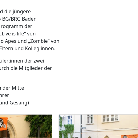
nd die jüngere
s BG/BRG Baden
sprogramm der
ive is life“ von
no Apes und „Zombie“ von
Eltern und Kolleg:innen.
üler:innen der zwei
rch die Mitglieder der
n der Mitte
hrer
 und Gesang)