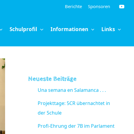
Berichte
Sponsoren
Schulprofil
Informationen
Links
Neueste Beiträge
Una semana en Salamanca . . .
Projekttage: 5CR übernachtet in
der Schule
Profi-Ehrung der 7B im Parlament