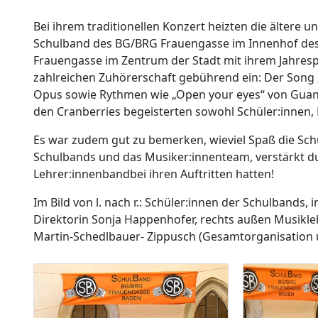
Bei ihrem traditionellen Konzert heizten die ältere u
Schulband des BG/BRG Frauengasse im Innenhof de
Frauengasse im Zentrum der Stadt mit ihrem Jahre
zahlreichen Zuhörerschaft gebührend ein: Der Song „L
Opus sowie Rythmen wie „Open your eyes“ von Gua
den Cranberries begeisterten sowohl Schüler:innen, 
Es war zudem gut zu bemerken, wieviel Spaß die Sch
Schulbands und das Musiker:innenteam, verstärkt du
Lehrer:innenbandbei ihren Auftritten hatten!
Im Bild von l. nach r.: Schüler:innen der Schulbands, i
Direktorin Sonja Happenhofer, rechts außen Musikle
Martin-Schedlbauer- Zippusch (Gesamtorganisation