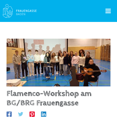
Skip
to
Mai
content
Men
Flamenco-Workshop am
BG/BRG Frauengasse