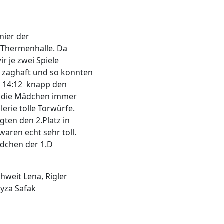
nier der
r Thermenhalle. Da
r je zwei Spiele
 zaghaft und so konnten
it 14:12 knapp den
en die Mädchen immer
erie tolle Torwürfe.
ten den 2.Platz in
aren echt sehr toll.
ädchen der 1.D
hweit Lena, Rigler
eyza Safak