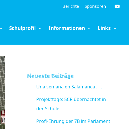
Berichte
Sponsoren
Schulprofil
Informationen
Links
Neueste Beiträge
Una semana en Salamanca . . .
Projekttage: 5CR übernachtet in
der Schule
Profi-Ehrung der 7B im Parlament